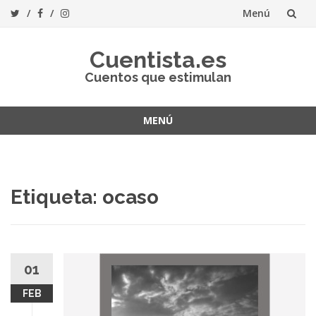
Menú
Saltar
Cuentista.es
al
Cuentos que estimulan
contenido
MENÚ
Saltar
al
contenido
Etiqueta:
ocaso
01
FEB