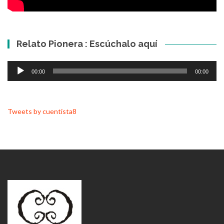
Relato Pionera : Escúchalo aquí
Reproductor
00:00
00:00
de
audio
Tweets by cuentista8