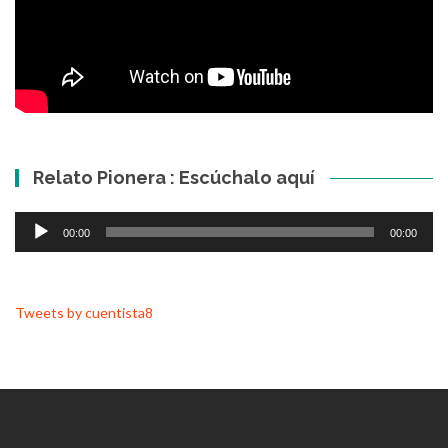
Relato Pionera : Escúchalo aquí
Reproductor
00:00
00:00
de
audio
Tweets by cuentista8