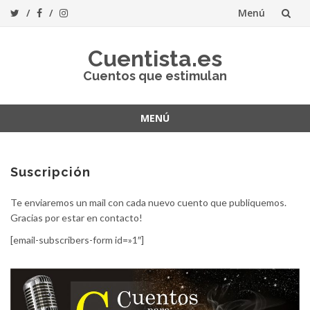
Menú
Saltar
Cuentista.es
al
Cuentos que estimulan
contenido
MENÚ
Saltar
al
contenido
Suscripción
Te enviaremos un mail con cada nuevo cuento que publiquemos.
Gracias por estar en contacto!
[email-subscribers-form id=»1″]