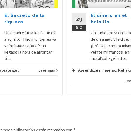
El Secreto de la
El dinero en el
29
riqueza
bolsillo
DIC
Una madre judía le dijo un día
Un Judío entra en la t
a su hijo: - Hijo mío, tienes ya
de un amigo y le dice: 
veinticuatro años. Y ha
¡Préstame ahora mism
llegado la hora de afrontar
veinte mil francos, en
tu...
metálico! - ¿Veinte...
ategorized
Leer más
Aprendizaje
,
Ingenio
,
Reflex
Lee
campos obligatorios están marcados con
*