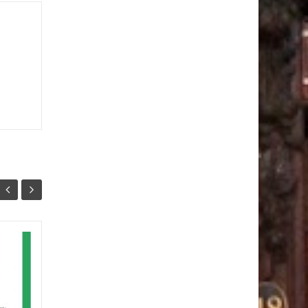
Dinastía
28
26
por Percy Carpio Angulo Los
DIC
DIC
tres príncipes Gupta y sus
acompañantes montaban sus