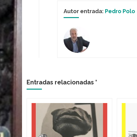
Autor entrada:
Pedro Polo
Entradas relacionadas '
aba por
a, vio
loros,