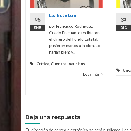
ma jaula.
La Estatua
05
31
ción
...
por Francisco Rodriguez
ENE
DIC
Criado En cuanto recibieron
eer más
el dinero del Fondo Estatal,
pusieron manos a la obra. Lo
harían bien; y...
Crítica
,
Cuentos Inauditos
Unc
Leer más
Deja una respuesta
Tu dirección de correo electrónico no será publicada.
Los 