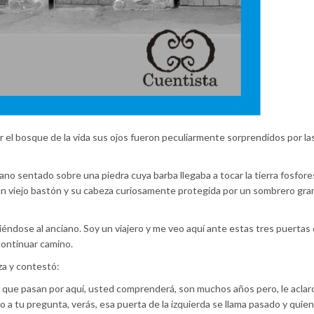
r el bosque de la vida sus ojos fueron peculiarmente sorprendidos por la
ano sentado sobre una piedra cuya barba llegaba a tocar la tierra fosfor
n viejo bastón y su cabeza curiosamente protegida por un sombrero gr
iéndose al anciano. Soy un viajero y me veo aquí ante estas tres puertas
continuar camino.
za y contestó:
 que pasan por aquí, usted comprenderá, son muchos años pero, le aclaro
 a tu pregunta, verás, esa puerta de la izquierda se llama pasado y quie