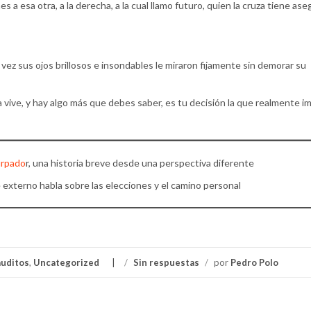
nes a esa otra, a la derecha, a la cual llamo futuro, quien la cruza tiene ase
 vez sus ojos brillosos e insondables le miraron fijamente sin demorar su
a vive, y hay algo más que debes saber, es tu decisión la que realmente im
urpado
r, una historia breve desde una perspectiva diferente
 externo habla sobre las elecciones y el camino personal
auditos
,
Uncategorized
/
Sin respuestas
/
por
Pedro Polo