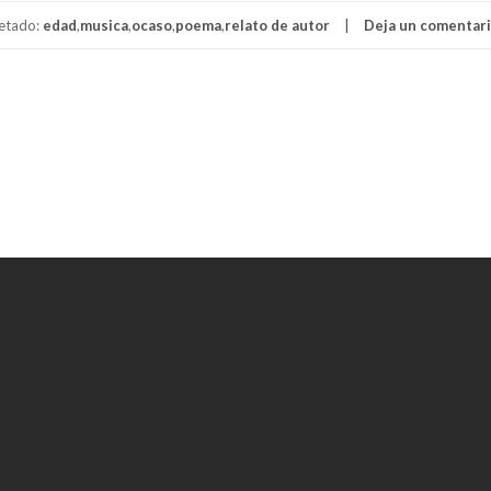
uetado:
edad
,
musica
,
ocaso
,
poema
,
relato de autor
Deja un comentar