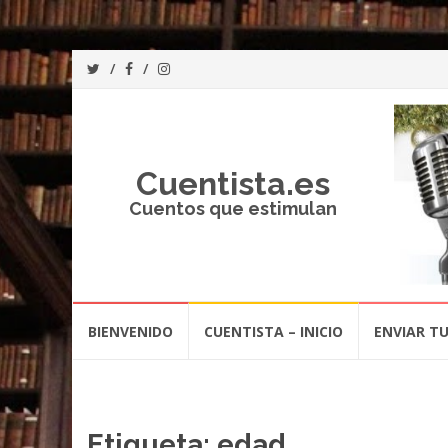
Cuentista.es
Cuentos que estimulan
Saltar
BIENVENIDO
CUENTISTA – INICIO
ENVIAR T
al
contenido
Etiqueta:
edad