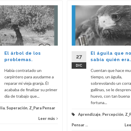
El árbol de los
El águila que n
27
problemas.
sabía quién era
DIC
Había contratado un
Cuentan que hace m
carpintero para ayudarme a
tiempo, un águila,
reparar mi vieja granja. Él
sobrevolando un corra
acababa de finalizar su primer
gallinas, se le despren
día de trabajo que...
huevo, con tan buena
fortuna...
lia
,
Superación
,
Z_Para Pensar
Aprendizaje
,
Percepción
,
Z_
Leer más
Pensar
...
Lee