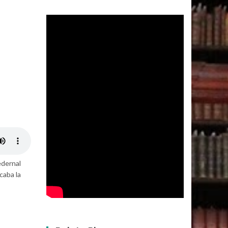
edernal
caba la