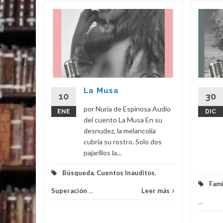
Única
orque me
a que no
hacer
o sirvo,
La Musa
10
30
peración
por Nuria de Espinosa Audio
ENE
DIC
del cuento La Musa En su
eer más
desnudez, la melancolía
cubría su rostro. Solo dos
pajarillos la...
Búsqueda
,
Cuentos Inauditos
,
Fami
Superación
...
Leer más
...