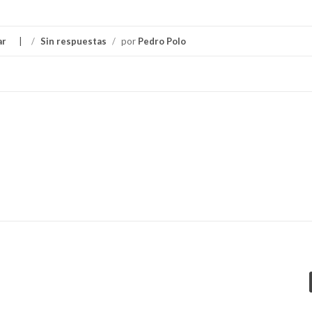
ar
/
Sin respuestas
/
por
Pedro Polo