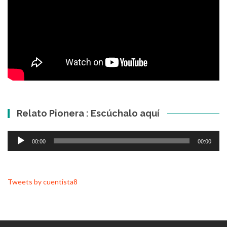
Relato Pionera : Escúchalo aquí
Reproductor
00:00
00:00
de
audio
Tweets by cuentista8