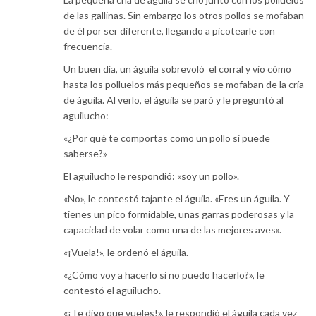
de las gallinas. Sin embargo los otros pollos se mofaban
de él por ser diferente, llegando a picotearle con
frecuencia.
Un buen día, un águila sobrevoló el corral y vio cómo
hasta los polluelos más pequeños se mofaban de la cría
de águila. Al verlo, el águila se paró y le preguntó al
aguilucho:
«¿Por qué te comportas como un pollo si puede
saberse?»
El aguilucho le respondió: «soy un pollo».
«No», le contestó tajante el águila. «Eres un águila. Y
tienes un pico formidable, unas garras poderosas y la
capacidad de volar como una de las mejores aves».
«¡Vuela!», le ordenó el águila.
«¿Cómo voy a hacerlo si no puedo hacerlo?», le
contestó el aguilucho.
«¡Te digo que vueles!», le respondió el águila cada vez