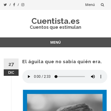
Menú
Saltar
Cuentista.es
al
Cuentos que estimulan
contenido
MENÚ
Saltar
al
contenido
El águila que no sabía quién era.
27
DIC