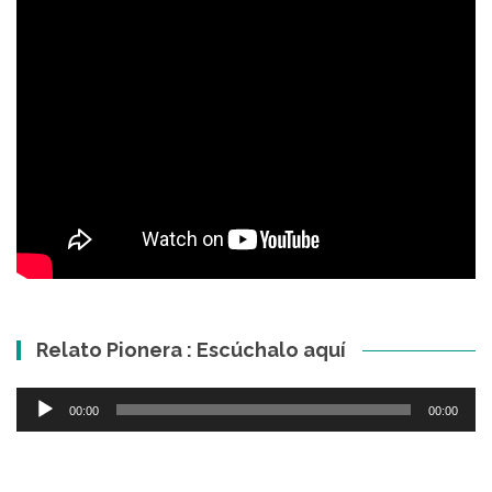
Relato Pionera : Escúchalo aquí
Reproductor
00:00
00:00
de
audio