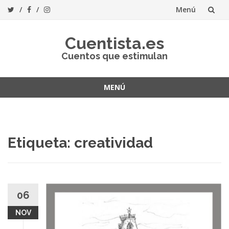
Menú
Saltar
Cuentista.es
al
Cuentos que estimulan
contenido
MENÚ
Saltar
al
contenido
Etiqueta:
creatividad
06
NOV