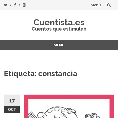
Menú
Saltar
Cuentista.es
al
Cuentos que estimulan
contenido
MENÚ
Saltar
al
contenido
Etiqueta:
constancia
17
OCT