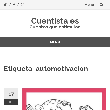
Menú
Saltar
Cuentista.es
al
Cuentos que estimulan
contenido
MENÚ
Saltar
al
contenido
Etiqueta:
automotivacion
17
OCT