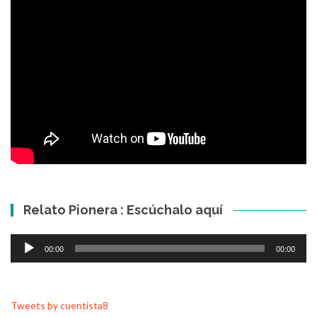
Relato Pionera : Escúchalo aquí
Reproductor
00:00
00:00
de
audio
Tweets by cuentista8