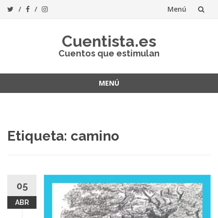
Menú
Saltar
Cuentista.es
al
Cuentos que estimulan
contenido
MENÚ
Saltar
al
contenido
Etiqueta:
camino
05
ABR