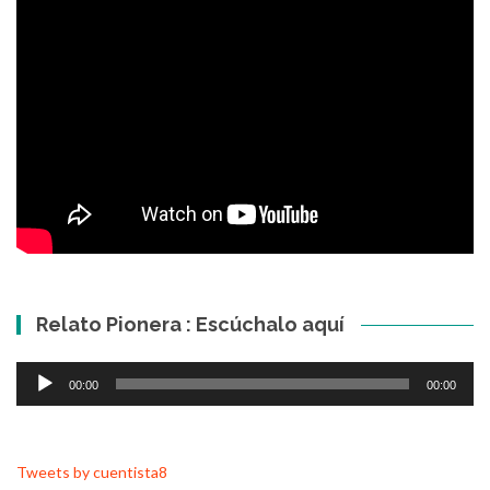
Relato Pionera : Escúchalo aquí
Reproductor
00:00
00:00
de
audio
Tweets by cuentista8