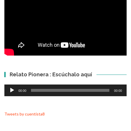
Relato Pionera : Escúchalo aquí
Reproductor
00:00
00:00
de
audio
Tweets by cuentista8