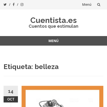
Menú
Saltar
Cuentista.es
al
Cuentos que estimulan
contenido
MENÚ
Saltar
al
contenido
Etiqueta:
belleza
14
OCT