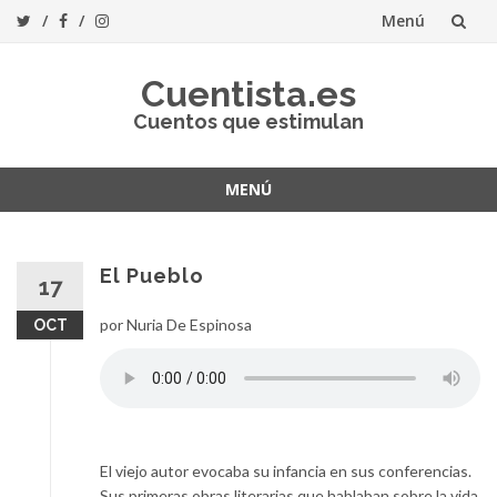
Menú
Saltar
Cuentista.es
al
Cuentos que estimulan
contenido
MENÚ
Saltar
al
contenido
El Pueblo
17
por Nuria De Espinosa
OCT
El viejo autor evocaba su infancia en sus conferencias.
Sus primeras obras literarias que hablaban sobre la vida