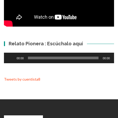
Relato Pionera : Escúchalo aquí
Reproductor
00:00
00:00
de
audio
Tweets by cuentista8