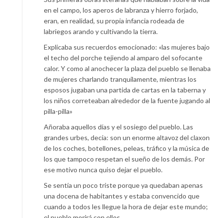
en el campo, los aperos de labranza y hierro forjado,
eran, en realidad, su propia infancia rodeada de
labriegos arando y cultivando la tierra.
Explicaba sus recuerdos emocionado: «las mujeres bajo
el techo del porche tejiendo al amparo del sofocante
calor. Y como al anochecer la plaza del pueblo se llenaba
de mujeres charlando tranquilamente, mientras los
esposos jugaban una partida de cartas en la taberna y
los niños correteaban alrededor de la fuente jugando al
pilla-pilla»
Añoraba aquellos días y el sosiego del pueblo. Las
grandes urbes, decía: son un enorme altavoz del claxon
de los coches, botellones, peleas, tráfico y la música de
los que tampoco respetan el sueño de los demás. Por
ese motivo nunca quiso dejar el pueblo.
Se sentía un poco triste porque ya quedaban apenas
una docena de habitantes y estaba convencido que
cuando a todos les llegue la hora de dejar este mundo;
el pueblo morirá con ellos.