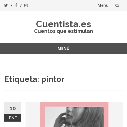
Menú
Saltar
Cuentista.es
al
Cuentos que estimulan
contenido
MENÚ
Saltar
al
contenido
Etiqueta:
pintor
10
ENE