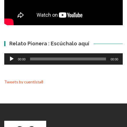
Relato Pionera : Escúchalo aquí
Reproductor
00:00
00:00
de
audio
Tweets by cuentista8