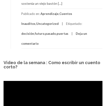
sostenía un viejo bastón […]
Publicado en:
Aprendizaje
,
Cuentos
Inauditos
,
Uncategorized
Etiquetado:
decisión
,
futuro
,
pasado
,
puertas
Deja un
comentario
Video de la semana : Como escribir un cuento
corto?