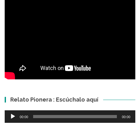
Relato Pionera : Escúchalo aquí
Reproductor
00:00
00:00
de
audio