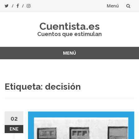
Menú
Saltar
Cuentista.es
al
Cuentos que estimulan
contenido
MENÚ
Saltar
al
contenido
Etiqueta:
decisión
02
ENE